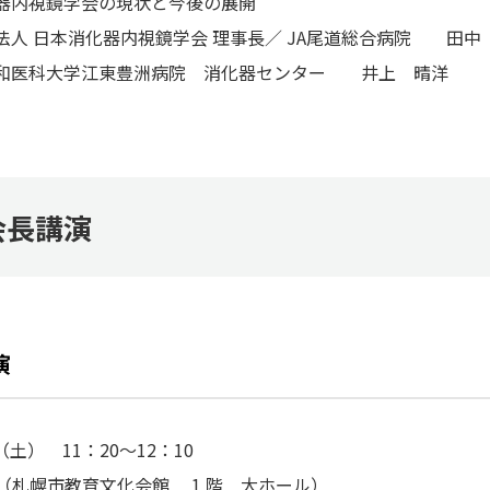
器内視鏡学会の現状と今後の展開
法人 日本消化器内視鏡学会 理事長／ JA尾道総合病院 田中
和医科大学江東豊洲病院 消化器センター 井上 晴洋
会長講演
演
日（土） 11：20～12：10
会場（札幌市教育文化会館 1 階 大ホール）