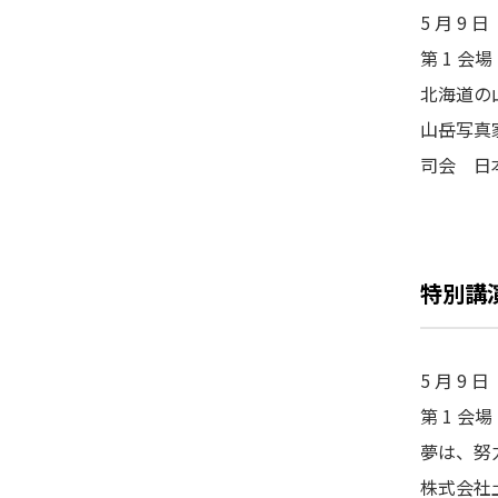
5 月 9 
第 1 
北海道の
山岳写真
司会 
特別講演
5 月 9 
第 1 
夢は、努
株式会社