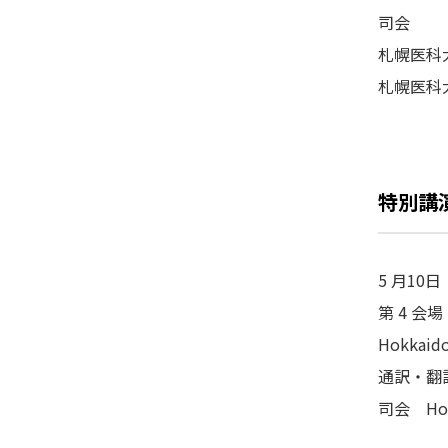
司会
札幌医科
札幌医科
特別講演 
5 月10日
第 4 
Hokkaido
通訳・翻
司会 Hospi