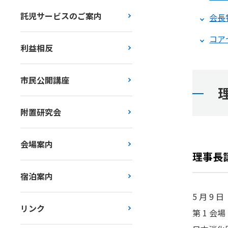
託児サービスのご案内
会長
コア
利益相反
市民公開講座
附置研究会
会場案内
理事長
宿泊案内
5 月 9 
リンク
第 1 