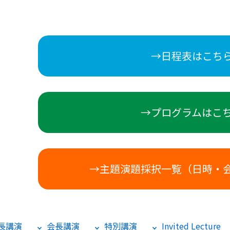
→日程表はこち
→プログラムはこ
→主題演題採択一覧（日時・
長講演
会長講演
特別講演
Invited Lecture