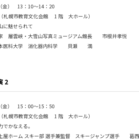
日（金） 13：10～14：20
会場（札幌市教育文化会館 1 階 大ホール）
山に魅せられて
家 層雲峡・大雪山写真ミュージアム館長 市根井孝悦
日本医科大学 消化器内科学 貝瀬 満
 2
日（金） 15：00～15：50
会場（札幌市教育文化会館 1 階 大ホール）
力でかなえる。
土屋ホーム スキー部 選手兼監督 スキージャンプ選手 葛