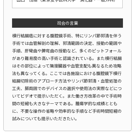
司会の言葉
横行結腸癌に対する腹腔鏡手術、特にリンパ節郭清を伴う
手術では血管解剖の理解、郭清範囲の決定、授動の範囲や
手順、肝彎曲や脾弯曲の授動など、多くのピットフォール
があり難易度の高い手術と認識されている。また横行結腸
はその部位によって隣接臓器や血管支配も異なるため攻略
法も異なってくる。ここでは各施設における腹腔鏡下横行
結腸切除術のアプローチ方法やリンパ節郭清・血管処理の
工夫、膵周囲でのデバイスの選択や使用法の実際などにつ
いてビデオで提示いただく。また働き方改革の中で手術時
間の短縮も大きなテーマである。腫瘍学的な成績ととも
に、不要な操作の省略や効率的な手順など手術時間短縮の
試みについても提示いただきたい。