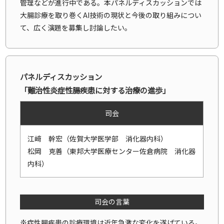
管理などが進行中である。本パネルディスカッションでは
大腸診療を取り巻くAI技術の現状と今後の取り組みについ
て、広く演題を募集し討論したい。
パネルディスカッション
「難治性炎症性腸疾患に対する治療の進歩」
司会
江﨑 幹宏（佐賀大学医学部 消化器内科）
松岡 克善（東邦大学医療センター佐倉病院 消化器
内科）
司会の言葉
炎症性腸疾患の診療環境は近年急激な変化を遂げている。