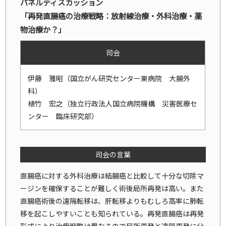
パネルディスカッション
「再発直腸癌の治療戦略：放射線治療・外科治療・薬
物治療か？」
司会
伊藤 雅昭（国立がん研究センター東病院 大腸外
科）
植竹 宏之（独立行政法人国立病院機構 災害医療セ
ンター 臨床研究部）
司会の言葉
直腸癌に対する外科治療は結腸癌と比較して十分な切除マ
ージンを確保することが難しく術後局所再発は高い。また
直腸癌術後の遠隔転移は、肝転移よりもむしろ高率に肺転
移を起こしやすいことも知られている。再発直腸癌は再発
形式により治療戦略は異なるので局所再発と遠隔再発に分