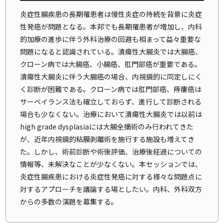
炎症性腸疾患の長期罹患者は慢性炎症の持続を背景に炎症
性発癌が問題となる。本邦でも長期罹患者が増加し、内科
的加療の進歩に伴う外科治療の回避も相まって益々重要な
問題になると認識されている。潰瘍性大腸炎では大腸癌、
クローン病では大腸癌、小腸癌、肛門部癌が重要である。
潰瘍性大腸炎に伴う大腸癌の場合、内視鏡的に同定しにく
く診断が困難である。クローン病では肛門部癌、痔瘻癌は
サーベイランス法も確立しておらず、進行して診断される
場合も少なくない。治療において潰瘍性大腸炎では以前は
high grade dysplasiaには大腸全摘術のみ行われてきた
が、近年内視鏡的粘膜剥離術を施行する施設も増えてき
た。しかし、術前診断や術後評価、治療後経過についての
情報等、未解決なことが少なくない。本セッションでは、
炎症性腸疾患における炎症性発癌に対する様々な問題点に
対するアプローチを議論する場としたい。内科、外科双方
からの多数の演題を募集する。