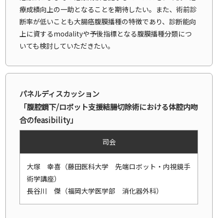
療成績向上の一助となることを期待したい。また、術前診
断率が低いことも大腸癌腹膜播種の特徴であり、診断能向
上に資するmodalityや予後指標となる腹膜播種分類につ
いても検討していただきたい。
パネルディスカッション
「腹腔鏡下/ロボット支援結腸切除術における体腔内吻
合のfeasibility」
司会
大塚 幸喜（藤田医科大学 先端ロボット・内視鏡手
術学講座）
長谷川 傑（福岡大学医学部 消化器外科）