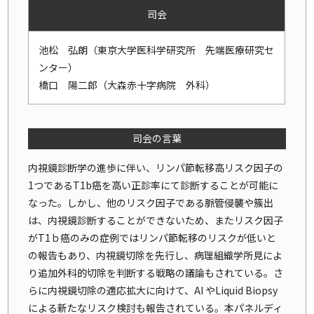
司会
池松 弘朗（東京大学医科学研究所 先端医療研究セ
ンター）
橋口 陽二郎（大森赤十字病院 外科）
司会の言葉
内視鏡診断学の進歩に伴い、リンパ節転移高リスク因子の
1つであるT1b癌を高い正診率にて診断することが可能に
なった。しかし、他のリスク因子である脈管侵襲や簇出
は、内視鏡診断することができないため、またリスク因子
がT1ｂ癌のみの症例ではリンパ節転移のリスクが低いと
の報告もあり、内視鏡切除を先行し、病理組織学所見によ
り追加外科的切除を判断する戦略の議論もされている。さ
らに内視鏡切除の適応拡大に向けて、AI やLiquid Biopsy
による新たなリスク検討も報告されている。本パネルディ