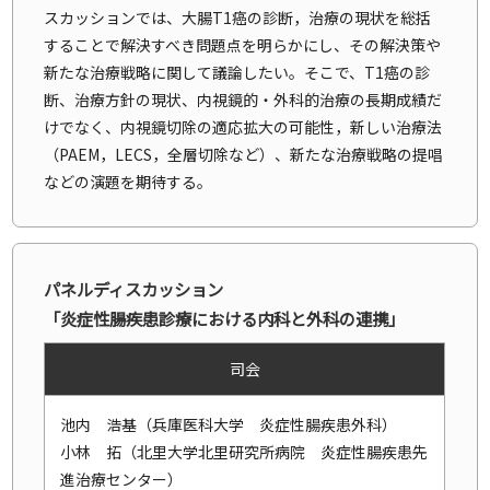
スカッションでは、大腸T1癌の診断，治療の現状を総括
することで解決すべき問題点を明らかにし、その解決策や
新たな治療戦略に関して議論したい。そこで、T1癌の診
断、治療方針の現状、内視鏡的・外科的治療の長期成績だ
けでなく、内視鏡切除の適応拡大の可能性，新しい治療法
（PAEM，LECS，全層切除など）、新たな治療戦略の提唱
などの演題を期待する。
パネルディスカッション
「炎症性腸疾患診療における内科と外科の連携」
司会
池内 浩基（兵庫医科大学 炎症性腸疾患外科）
小林 拓（北里大学北里研究所病院 炎症性腸疾患先
進治療センター）