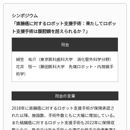
シンポジウム
「直腸癌に対するロボット支援手術：果たしてロボッ
ト支援手術は腹腔鏡を超えられるか？」
司会
絹笠 祐介（東京医科歯科大学 消化管外科学分野）
花井 恒一（藤田医科大学 先端ロボット・内視鏡手
術学）
司会の言葉
2018年に直腸癌に対するロボット支援手術が保険承認さ
れた以降、施設数、手術件数ともに大幅に増加している。
また結腸癌に対するロボット支援手術も2022年に保険収
載となり、最近では拡大手術への適応や若手の術者教育も