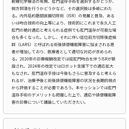
射線化学療法の有無、肛門温存手術を選択するかどうか、
側方郭清を行うかどうかなど、その選択肢は多岐にわた
る。内外括約筋間直腸切除術（ISR）の発展と普及、ある
いは吻合技術の向上等により、技術的にこれまで永久人工
肛門の絶対適応と考えられる症例でも肛門温存が可能な場
合も多くなった。しかし、それに伴い低位前方切除後症候
群（LARS）と呼ばれる術後排便機能障害に悩まされる患
者が増加しており、医療者として適切な対応が求められ
る。2020年の診療報酬改定では経肛門吻合を伴うISRが新
設され、2024年の改定ではロボット支援下での適応拡大
もなされ、肛門温存手技は今後もさらに普及すると考えら
れるが、治療予後と術後排便機能障害の状況を長期的視点
から評価することが必要であろう。本セッションでは肛門
温存手術のデメリットも把握した上で、適応や排便機能障
害の診療について議論していただきたい。