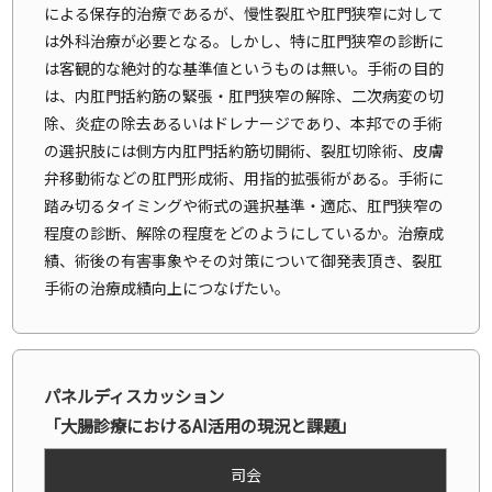
による保存的治療であるが、慢性裂肛や肛門狭窄に対して
は外科治療が必要となる。しかし、特に肛門狭窄の診断に
は客観的な絶対的な基準値というものは無い。手術の目的
は、内肛門括約筋の緊張・肛門狭窄の解除、二次病変の切
除、炎症の除去あるいはドレナージであり、本邦での手術
の選択肢には側方内肛門括約筋切開術、裂肛切除術、皮膚
弁移動術などの肛門形成術、用指的拡張術がある。手術に
踏み切るタイミングや術式の選択基準・適応、肛門狭窄の
程度の診断、解除の程度をどのようにしているか。治療成
績、術後の有害事象やその対策について御発表頂き、裂肛
手術の治療成績向上につなげたい。
パネルディスカッション
「大腸診療におけるAI活用の現況と課題」
司会