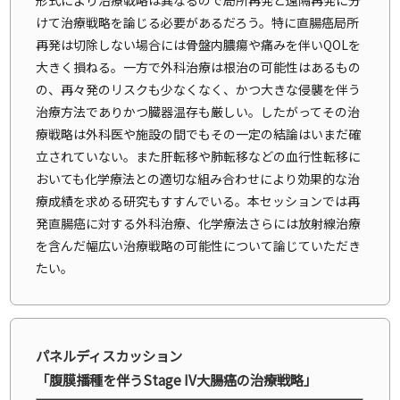
けて治療戦略を論じる必要があるだろう。特に直腸癌局所
再発は切除しない場合には骨盤内膿瘍や痛みを伴いQOLを
大きく損ねる。一方で外科治療は根治の可能性はあるもの
の、再々発のリスクも少なくなく、かつ大きな侵襲を伴う
治療方法でありかつ臓器温存も厳しい。したがってその治
療戦略は外科医や施設の間でもその一定の結論はいまだ確
立されていない。また肝転移や肺転移などの血行性転移に
おいても化学療法との適切な組み合わせにより効果的な治
療成績を求める研究もすすんでいる。本セッションでは再
発直腸癌に対する外科治療、化学療法さらには放射線治療
を含んだ幅広い治療戦略の可能性について論じていただき
たい。
パネルディスカッション
「腹膜播種を伴うStage IV大腸癌の治療戦略」