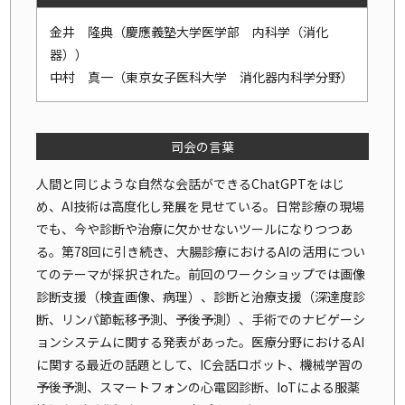
金井 隆典（慶應義塾大学医学部 内科学（消化
器））
中村 真一（東京女子医科大学 消化器内科学分野）
司会の言葉
人間と同じような自然な会話ができるChatGPTをはじ
め、AI技術は高度化し発展を見せている。日常診療の現場
でも、今や診断や治療に欠かせないツールになりつつあ
る。第78回に引き続き、大腸診療におけるAIの活用につい
てのテーマが採択された。前回のワークショップでは画像
診断支援（検査画像、病理）、診断と治療支援（深達度診
断、リンパ節転移予測、予後予測）、手術でのナビゲーシ
ョンシステムに関する発表があった。医療分野におけるAI
に関する最近の話題として、IC会話ロボット、機械学習の
予後予測、スマートフォンの心電図診断、IoTによる服薬