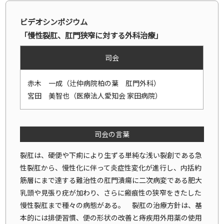
ビデオシンポジウム
「慢性裂肛、肛門狭窄に対する外科治療」
司会
赤木 一成（辻仲病院柏の葉 肛門外科）
宮田 美智也（医療法人愛知会 家田病院）
司会の言葉
裂肛は、硬便や下痢により生ずる単純な浅い裂創である急
性裂肛から、慢性化に伴って炎症性変化が進行し、内括約
筋層にまで達する難治性の肛門潰瘍に二次病変である肥大
乳頭や見張り疣が加わり、さらに瘢痕性の狭窄をきたした
慢性裂肛まで種々の病態がある。 裂肛の治療方針は、基
本的には排便習慣、便の形状の改善と痔疾用外用薬の使用