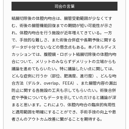
司会の言葉
結腸切除後の体腔内吻合は、腸管受動範囲が少なくてす
む、術後の腸管機能回復までの期間が短い可能性が示さ
れ、体腔内吻合を行う施設が近年増えてきている。一方
で、手技的な難しさ、また術後合併症や長期予後に関する
データが十分でないなどの懸念点もある。本パネルディス
カッションでは、腹腔鏡・ロボット結腸切除後の体腔内吻
合について、メリットのみならずデメリットの立場からも
議論を進めてもらいたい。特に議論したい点に関しては、
どんな症例に行うか（部位、肥満度、進行度）、どんな吻
合方法（デルタ、overlap、FEEA）、また腸管内容の漏出
防止に関する各施設の工夫も示してもらいたい。術後合併
症や予後についてもデータを示していただけると議論が深
まると思います。これにより、体腔内吻合の臨床的有用性
と適用範囲を明確にすることができ、手術手技の向上や患
者さんのアウトカム改善に繋がることを期待する。