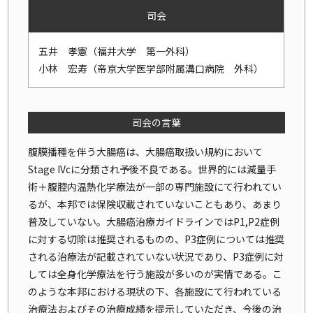
司会
五井 孝憲（福井大学 第一外科）
小林 宏寿（帝京大学医学部附属溝口病院 外科）
司会の言葉
腹膜播種を伴う大腸癌は、大腸癌取扱い規約において
Stage IVcに分類され予後不良である。世界的には減量手
術＋腹腔内温熱化学療法が一部の専門施設にて行われてい
るが、本邦では保険収載されていないこともあり、あまり
普及していない。大腸癌治療ガイドラインではP1,P2症例
に対する切除は推奨されるものの、P3症例については推奨
される治療法が記載されていない状況であり、P3症例に対
しては全身化学療法を行う施設が多いのが実情である。こ
のような本邦における現状の下、各施設にて行われている
治療法およびその治療成績を提示していただき、今後の治