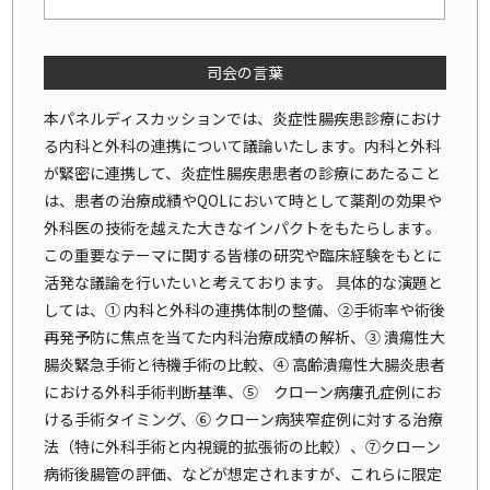
司会の言葉
本パネルディスカッションでは、炎症性腸疾患診療におけ
る内科と外科の連携について議論いたします。内科と外科
が緊密に連携して、炎症性腸疾患患者の診療にあたること
は、患者の治療成績やQOLにおいて時として薬剤の効果や
外科医の技術を越えた大きなインパクトをもたらします。
この重要なテーマに関する皆様の研究や臨床経験をもとに
活発な議論を行いたいと考えております。 具体的な演題と
しては、① 内科と外科の連携体制の整備、②手術率や術後
再発予防に焦点を当てた内科治療成績の解析、③ 潰瘍性大
腸炎緊急手術と待機手術の比較、④ 高齢潰瘍性大腸炎患者
における外科手術判断基準、⑤ クローン病瘻孔症例にお
ける手術タイミング、⑥ クローン病狭窄症例に対する治療
法（特に外科手術と内視鏡的拡張術の比較）、⑦クローン
病術後腸管の評価、などが想定されますが、これらに限定